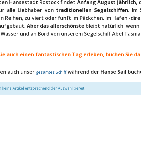
lten Hansestadt Rostock findet
Anfang August jährlich
, 
ür alle Liebhaber von
traditionellen Segelschiffen
. Im
 Reihen, zu viert oder fünft im Päckchen. Im Hafen -dir
aufgebaut.
Aber das allerschönste
bleibt natürlich, wenn 
 Wasser und an Bord von unserem Segelschiff Abel Tasma
ie auch einen fantastischen Tag erleben, b
uchen Sie da
nen auch unser
während der
Hanse Sail
buch
gesamtes Schiff
n keine Artikel entsprechend der Auswahl bereit.