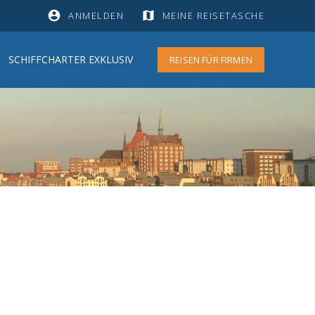
account_circle
map
ANMELDEN
MEINE REISETASCHE
SCHIFFCHARTER EXKLUSIV
REISEN FÜR FIRMEN