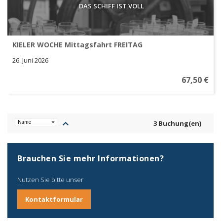
DAS SCHIFF IST VOLL
KIELER WOCHE Mittagsfahrt FREITAG
26. Juni 2026
67,50 €
keyboard_arrow_up
3 Buchung(en)
Brauchen Sie mehr Informationen?
Nutzen Sie bitte unser
Kontaktformular