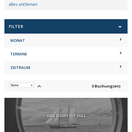
Alles entfernen
FILTER
MONAT
TERMINE
ZEITRAUM
keyboard_arrow_up
3 Buchung(en)
DAS SCHIFF IST VOLL