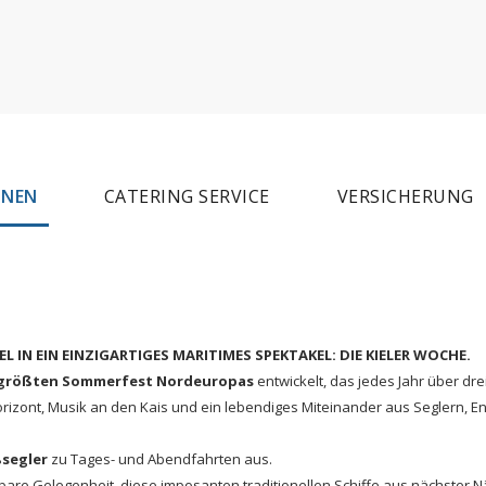
ONEN
CATERING SERVICE
VERSICHERUNG
L IN EIN EINZIGARTIGES MARITIMES SPEKTAKEL: DIE KIELER WOCHE.
größten Sommerfest Nordeuropas
entwickelt, das jedes Jahr über dre
rizont, Musik an den Kais und ein lebendiges Miteinander aus Seglern, E
segler
zu Tages- und Abendfahrten aus.
re Gelegenheit, diese imposanten traditionellen Schiffe aus nächster N