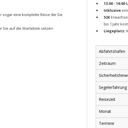
13:00 - 16:00 
Inklusive
ein
 sogar eine komplette Reise die Sie
52€
Erwachse
bis 1 Jahr ko
 Sie auf die Warteliste setzen.
Liegeplatz:
Abfahrtshafen
Zeitraum
Sicherheitshinw
Segelerfahrung
Reisezeit
close
Monat
REISEERFAHRUNG
Termine