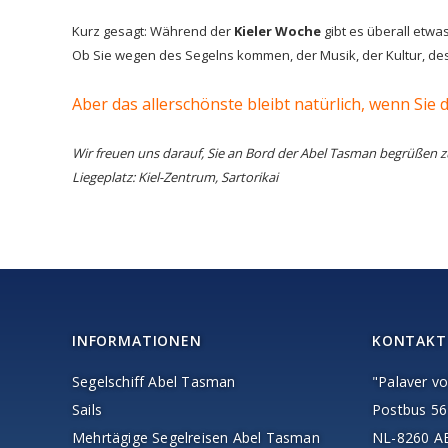
Kurz gesagt: Während der
Kieler Woche
gibt es überall etwa
Ob Sie wegen des Segelns kommen, der Musik, der Kultur, de
Aber das allerschönste bleibt natürlich, wenn Sie
Wir freuen uns darauf, Sie an Bord der
Abel Tasman
begrüßen zu
Liegeplatz: Kiel-Zentrum, Sartorikai
INFORMATIONEN
KONTAKT
Segelschiff Abel Tasman
"Palaver vo
Sails
Postbus 56
Mehrtägige Segelreisen Abel Tasman
NL-8260 