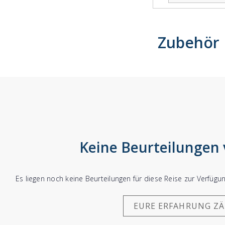
Reiseerfahrung in einem Stichwort
Zubehör
Name (erscheint bei Veröffentlichung)
Wie war Ihre Reiseerfahrung?
Keine Beurteilungen
Es liegen noch keine Beurteilungen für diese Reise zur Verfüg
EURE ERFAHRUNG Z
REISEERFAHRUNG ABSCHICKEN