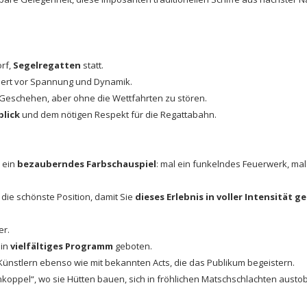
rf,
Segelregatten
statt.
siert vor Spannung und Dynamik.
eschehen, aber ohne die Wettfahrten zu stören.
lick
und dem nötigen Respekt für die Regattabahn.
 ein
bezauberndes Farbschauspiel
: mal ein funkelndes Feuerwerk, ma
die schönste Position, damit Sie
dieses Erlebnis in voller Intensität 
er.
ein
vielfältiges Programm
geboten.
ünstlern ebenso wie mit bekannten Acts, die das Publikum begeistern.
senkoppel“, wo sie Hütten bauen, sich in fröhlichen Matschschlachten aust