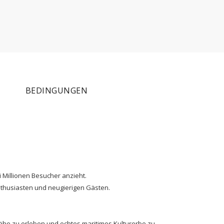
BEDINGUNGEN
i Millionen Besucher anzieht.
nthusiasten und neugierigen Gästen.
ähe zu erleben und echtes maritimes Kulturerbe zu