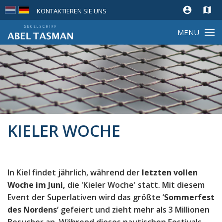
account_circle
map
KONTAKTIEREN SIE UNS
MENÜ
KIELER WOCHE
In Kiel findet jährlich, während der
letzten vollen
Woche im Juni,
die 'Kieler Woche' statt. Mit diesem
Event der Superlativen wird das größte ‘
Sommerfest
des Nordens
‘ gefeiert und zieht mehr als 3 Millionen
Besucher an. Während dieses nautischen Festivals