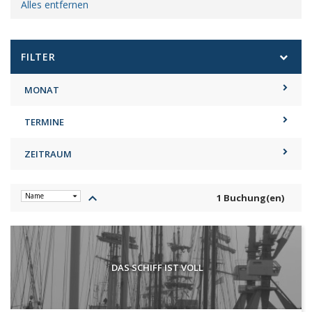
Alles entfernen
FILTER
MONAT
TERMINE
ZEITRAUM
keyboard_arrow_up
1 Buchung(en)
DAS SCHIFF IST VOLL