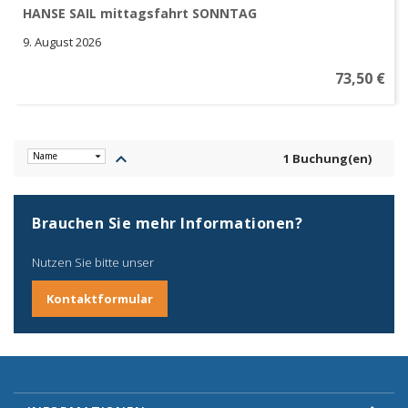
HANSE SAIL mittagsfahrt SONNTAG
9. August 2026
73,50 €
keyboard_arrow_up
1 Buchung(en)
Brauchen Sie mehr Informationen?
Nutzen Sie bitte unser
Kontaktformular