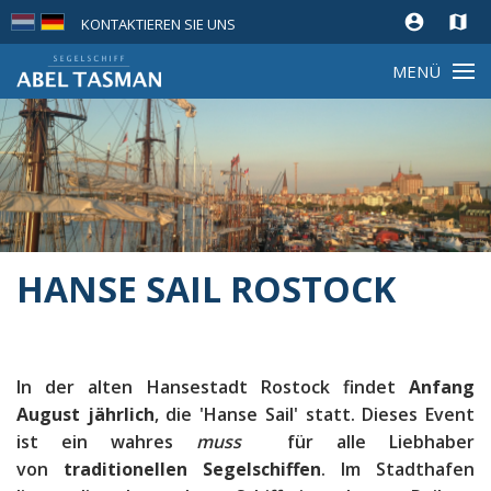
account_circle
map
KONTAKTIEREN SIE UNS
MENÜ
HANSE SAIL ROSTOCK
In der alten Hansestadt Rostock findet
Anfang
August jährlich
, die 'Hanse Sail' statt. Dieses Event
ist ein wahres
muss
für alle Liebhaber
von
traditionellen Segelschiffen
. Im Stadthafen