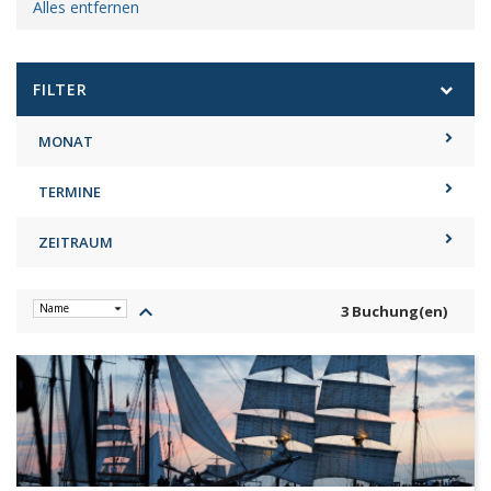
Alles entfernen
FILTER
MONAT
TERMINE
ZEITRAUM
keyboard_arrow_up
3 Buchung(en)