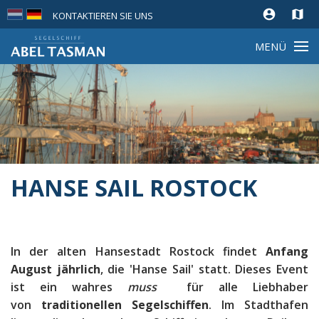
account_circle
map
KONTAKTIEREN SIE UNS
MENÜ
HANSE SAIL ROSTOCK
In der alten Hansestadt Rostock findet
Anfang
August jährlich
, die 'Hanse Sail' statt. Dieses Event
ist ein wahres
muss
für alle Liebhaber
von
traditionellen Segelschiffen
. Im Stadthafen