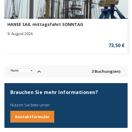
HANSE SAIL mittagsfahrt SONNTAG
9. August 2026
73,50 €
keyboard_arrow_up
3 Buchung(en)
Brauchen Sie mehr Informationen?
Nutzen Sie bitte unser
Kontaktformular