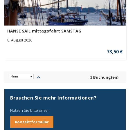
HANSE SAIL mittagsfahrt SAMSTAG
8. August 2026
73,50 €
keyboard_arrow_up
3 Buchung(en)
Brauchen Sie mehr Informationen?
Nutzen Sie bitte unser
Kontaktformular