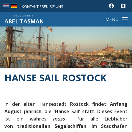
account_circle
map
KONTAKTIEREN SIE UNS
MENÜ
HANSE SAIL ROSTOCK
In der alten Hansestadt Rostock findet
Anfang
August jährlich
, die 'Hanse Sail' statt. Dieses Event
ist ein wahres
muss
für alle Liebhaber
von
traditionellen Segelschiffen
. Im Stadthafen