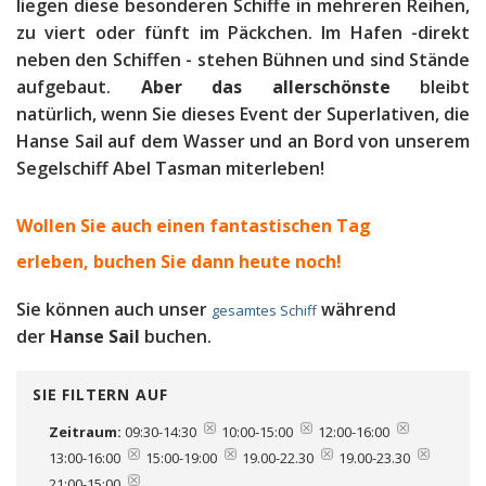
liegen diese besonderen Schiffe in mehreren Reihen,
zu viert oder fünft im Päckchen. Im Hafen -direkt
neben den Schiffen - stehen Bühnen und sind Stände
aufgebaut.
Aber das allerschönste
bleibt
natürlich, wenn Sie dieses Event der Superlativen, die
Hanse Sail auf dem Wasser und an Bord von unserem
Segelschiff Abel Tasman miterleben!
Wollen Sie auch einen fantastischen Tag
erleben, b
uchen Sie dann heute noch!
Sie können auch unser
während
gesamtes Schiff
der
Hanse Sail
buchen.
SIE FILTERN AUF
Zeitraum:
09:30-14:30
10:00-15:00
12:00-16:00
13:00-16:00
15:00-19:00
19.00-22.30
19.00-23.30
21:00-15:00