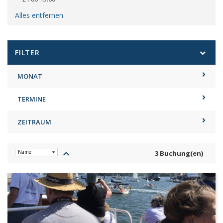
Alles entfernen
FILTER
MONAT
TERMINE
ZEITRAUM
keyboard_arrow_up
3 Buchung(en)