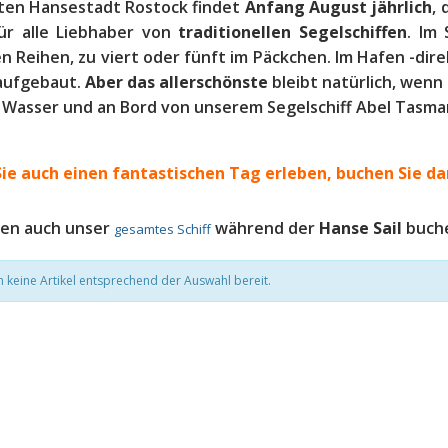
lten Hansestadt Rostock findet
Anfang August jährlich
, 
ür alle Liebhaber von
traditionellen Segelschiffen
. Im
 Reihen, zu viert oder fünft im Päckchen. Im Hafen -dir
aufgebaut.
Aber das allerschönste
bleibt natürlich, wenn 
 Wasser und an Bord von unserem Segelschiff Abel Tasma
ie auch einen fantastischen Tag erleben, b
uchen Sie da
nen auch unser
während der
Hanse Sail
buch
gesamtes Schiff
n keine Artikel entsprechend der Auswahl bereit.