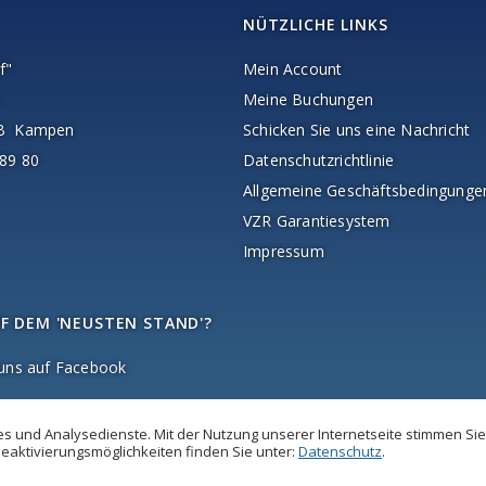
NÜTZLICHE LINKS
f"
Mein Account
Meine Buchungen
AB Kampen
Schicken Sie uns eine Nachricht
89 80
Datenschutzrichtlinie
Allgemeine Geschäftsbedingunge
VZR Garantiesystem
Impressum
F DEM 'NEUSTEN STAND'?
 uns auf Facebook
 und Analysedienste. Mit der Nutzung unserer Internetseite stimmen Sie
eaktivierungsmöglichkeiten finden Sie unter:
Datenschutz
.