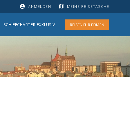
account_circle
map
ANMELDEN
MEINE REISETASCHE
SCHIFFCHARTER EXKLUSIV
REISEN FÜR FIRMEN