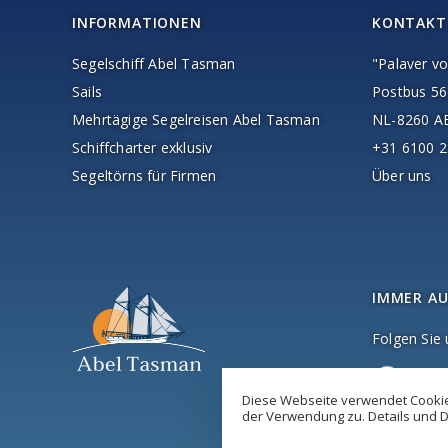
INFORMATIONEN
KONTAKT
Segelschiff Abel Tasman
"Palaver vo
Sails
Postbus 56
Mehrtägige Segelreisen Abel Tasman
NL-8260 
Schiffcharter exklusiv
+31 6100 2
Segeltörns für Firmen
Über uns
IMMER AU
Folgen Sie
Diese Webseite verwendet Cookies
der Verwendung zu. Details und D