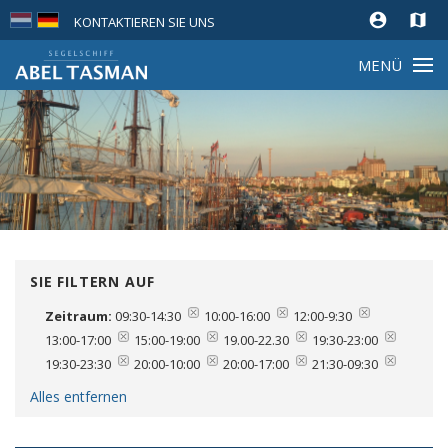
account_circle
map
KONTAKTIEREN SIE UNS
MENÜ
SIE FILTERN AUF
Zeitraum:
09:30-14:30
10:00-16:00
12:00-9:30
13:00-17:00
15:00-19:00
19.00-22.30
19:30-23:00
19:30-23:30
20:00-10:00
20:00-17:00
21:30-09:30
Alles entfernen