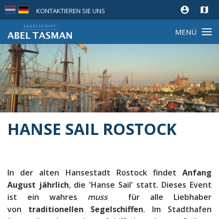
account_circle
map
KONTAKTIEREN SIE UNS
MENÜ
HANSE SAIL ROSTOCK
In der alten Hansestadt Rostock findet
Anfang
August jährlich
, die 'Hanse Sail' statt. Dieses Event
ist ein wahres
muss
für alle Liebhaber
von
traditionellen Segelschiffen
. Im Stadthafen