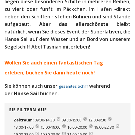
liegen diese besonderen Schiffe in mehreren Reihen,
zu viert oder fünft im Päckchen. Im Hafen -direkt
neben den Schiffen - stehen Bühnen und sind Stände
aufgebaut.
Aber das allerschönste
bleibt
natürlich, wenn Sie dieses Event der Superlativen, die
Hanse Sail auf dem Wasser und an Bord von unserem
Segelschiff Abel Tasman miterleben!
Wollen Sie auch einen fantastischen Tag
erleben, b
uchen Sie dann heute noch!
Sie können auch unser
während
gesamtes Schiff
der
Hanse Sail
buchen.
SIE FILTERN AUF
Zeitraum:
09:30-14:30
09:30-15:00
12:00-9:30
13:00-17:00
15:00-19:00
16:00-20:00
19.00-22.30
19:00-23:00
19:30-23:30
21:00-15:00