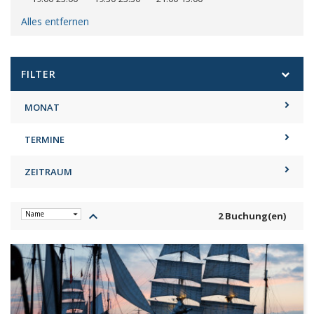
Alles entfernen
FILTER
MONAT
TERMINE
ZEITRAUM
keyboard_arrow_up
2 Buchung(en)