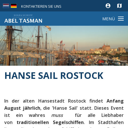
account_circle
map
KONTAKTIEREN SIE UNS
MENÜ
HANSE SAIL ROSTOCK
In der alten Hansestadt Rostock findet
Anfang
August jährlich
, die 'Hanse Sail' statt. Dieses Event
ist ein wahres
muss
für alle Liebhaber
von
traditionellen Segelschiffen
. Im Stadthafen