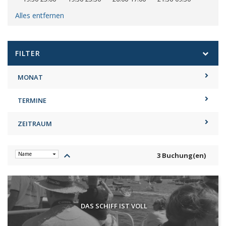
Alles entfernen
FILTER
MONAT
TERMINE
ZEITRAUM
keyboard_arrow_up
3 Buchung(en)
DAS SCHIFF IST VOLL