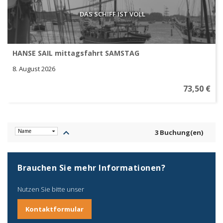
DAS SCHIFF IST VOLL
HANSE SAIL mittagsfahrt SAMSTAG
8. August 2026
73,50 €
keyboard_arrow_up
3 Buchung(en)
Brauchen Sie mehr Informationen?
Nutzen Sie bitte unser
Kontaktformular