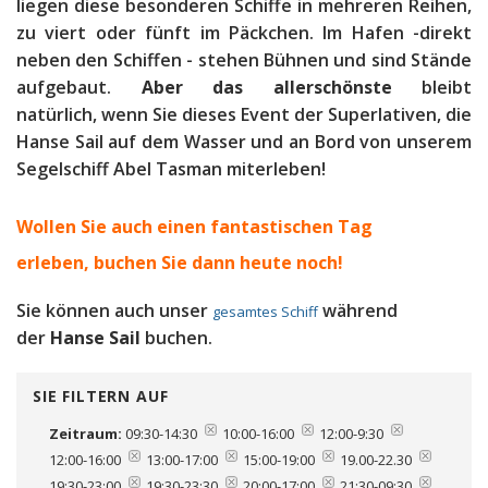
liegen diese besonderen Schiffe in mehreren Reihen,
zu viert oder fünft im Päckchen. Im Hafen -direkt
neben den Schiffen - stehen Bühnen und sind Stände
aufgebaut.
Aber das allerschönste
bleibt
natürlich, wenn Sie dieses Event der Superlativen, die
Hanse Sail auf dem Wasser und an Bord von unserem
Segelschiff Abel Tasman miterleben!
Wollen Sie auch einen fantastischen Tag
erleben, b
uchen Sie dann heute noch!
Sie können auch unser
während
gesamtes Schiff
der
Hanse Sail
buchen.
SIE FILTERN AUF
Zeitraum:
09:30-14:30
10:00-16:00
12:00-9:30
12:00-16:00
13:00-17:00
15:00-19:00
19.00-22.30
19:30-23:00
19:30-23:30
20:00-17:00
21:30-09:30