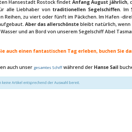
lten Hansestadt Rostock findet
Anfang August jährlich
, 
ür alle Liebhaber von
traditionellen Segelschiffen
. Im
 Reihen, zu viert oder fünft im Päckchen. Im Hafen -dir
aufgebaut.
Aber das allerschönste
bleibt natürlich, wenn 
 Wasser und an Bord von unserem Segelschiff Abel Tasma
ie auch einen fantastischen Tag erleben, b
uchen Sie da
nen auch unser
während der
Hanse Sail
buch
gesamtes Schiff
n keine Artikel entsprechend der Auswahl bereit.