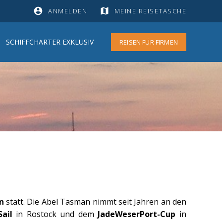
account_circle
map
ANMELDEN
MEINE REISETASCHE
SCHIFFCHARTER EXKLUSIV
REISEN FÜR FIRMEN
n
statt. Die Abel Tasman nimmt seit Jahren an den
ail
in Rostock und dem
JadeWeserPort-Cup
in