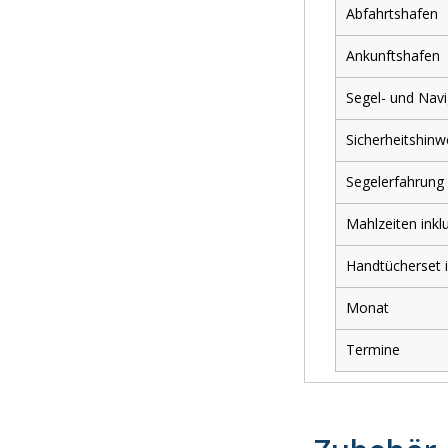
Abfahrtshafen
Ankunftshafen
Segel- und Navi
Sicherheitshinw
close
Segelerfahrung
REISEERFAHRUNG
Mahlzeiten inkl
Handtücherset i
Reiseerfahrung in einem Stichwort
Monat
Termine
Name (erscheint bei Veröffentlichung)