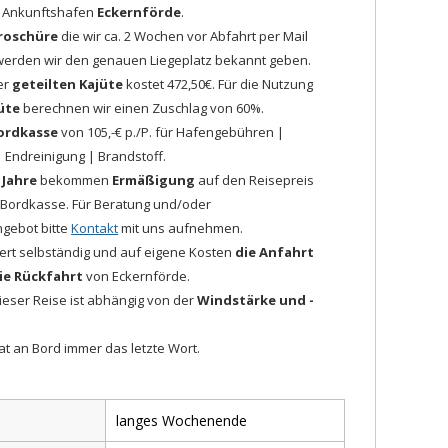
d Ankunftshafen
Eckernförde
.
roschüre
die wir ca. 2 Wochen vor Abfahrt per Mail
werden wir den genauen Liegeplatz bekannt geben.
ner
geteilten Kajüte
kostet 472,50€. Für die Nutzung
üte
berechnen wir einen Zuschlag von 60%.
ordkasse
von 105,-€ p./P. für Hafengebühren |
| Endreinigung | Brandstoff.
 Jahre
bekommen
Ermäßigung
auf den Reisepreis
 Bordkasse. Für Beratung und/oder
ngebot bitte
Kontakt
mit uns aufnehmen.
iert selbständig und auf eigene Kosten
die Anfahrt
ie Rückfahrt
von Eckernförde.
ieser Reise ist abhängig von der
Windstärke und -
at an Bord immer das letzte Wort.
langes Wochenende