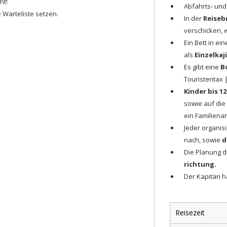
cht!
Abfahrts- un
e Warteliste setzen.
In der
Reiseb
verschicken, 
Ein Bett in ei
als
Einzelkaj
Es gibt eine
B
Touristentax 
Kinder bis 12
sowie auf die
ein Familiena
Jeder organis
nach, sowie
d
Die Planung d
richtung.
Der Kapitän h
Reisezeit