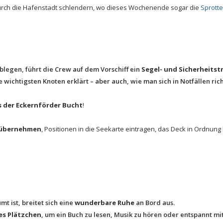
durch die Hafenstadt schlendern, wo dieses Wochenende sogar die
Sprott
blegen, führt die Crew auf dem Vorschiff ein
Segel- und Sicherheitst
chtigsten Knoten erklärt – aber auch, wie man sich in Notfällen rich
s der Eckernförder Bucht
!
r übernehmen
, Positionen in die Seekarte eintragen, das Deck in Ordnun
t ist, breitet sich eine
wunderbare Ruhe
an Bord aus.
s Plätzchen
, um ein Buch zu lesen, Musik zu hören oder entspannt m