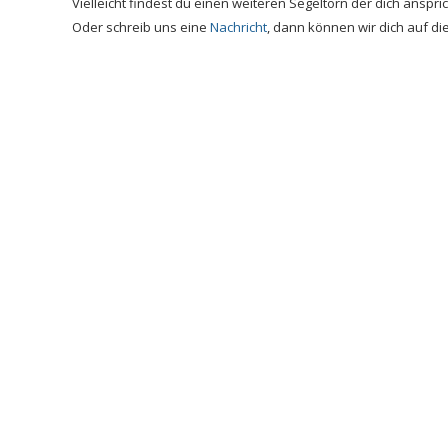
Vielleicht findest du einen weiteren Segeltörn der dich anspri
Oder schreib uns eine
Nachricht
, dann können wir dich auf di